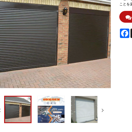
ことを
F