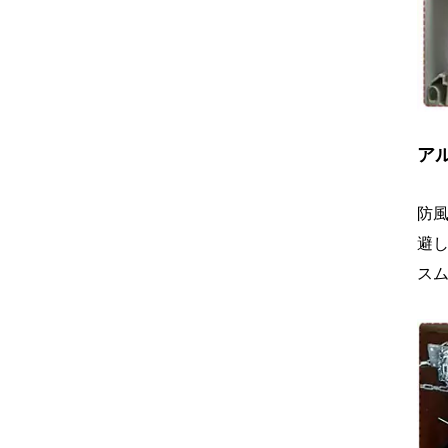
ア
防
避
ス