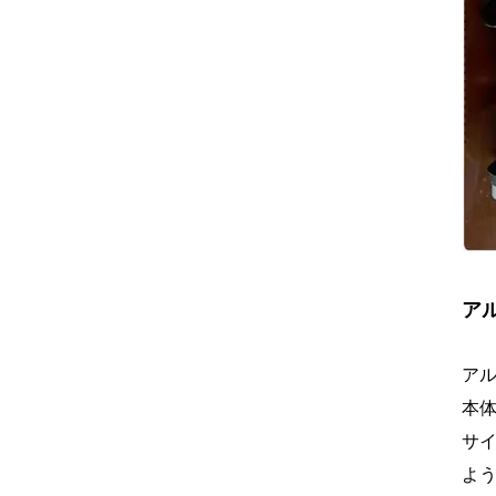
ア
ア
本
サ
よ