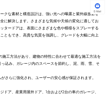
E-Mail
ニークな素材と構造設計は、強い光への曝露と紫外線放射を
完全に解決します。さまざまな気候や天候の変化に適してお
ャッタードアは、表面にさまざまな色や模様をスプレーする
ることもでき、高貴な気質を強調し、グレードを大幅に向上
の施工方法があり、建物の特性に合わせて最適な施工方法を
引っ込み、ガレージ内のスペースを節約し、泥、雨、雪、そ
ムがさらに強化され、ユーザーの安心感が保証されます。
ドア、産業用屋外ドア、1台および2台の車​​のガレージ、