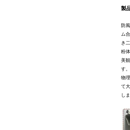
製
防
ム
き
粉
美
す
物
て
し