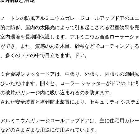
品の特徴と用途
島ノートンの防風アルミニウムガレージロールアップドアのユ
果的に防ぎ、屋内の太陽光によって引き起こされる温室効果を
、室内環境を長期間保護します。アルミニウム合金ローラーシ
とができ、また、質感のある木目、砂粒などでコーティングす
せ、多くのドアの中で目立ちます。ドア。
ルミ合金製シャッタードアは、中張り、外張り、内張りの3種類
選びいただけます。開くと、ローラー シャッターがドアの上に
他の破片がガレージ内に吸い込まれるのを防ぎます。
合された安全装置と盗難防止装置により、セキュリティ システ
アルミニウムガレージロールアップドアは、主に住宅用ガレージ
頭などのさまざまな用途に使用されています。