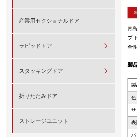
産業用セクショナルドア
青
プ
ラピッドドア

全
製
スタッキングドア

製
折りたたみドア
色
サ
ストレージユニット
表
パ