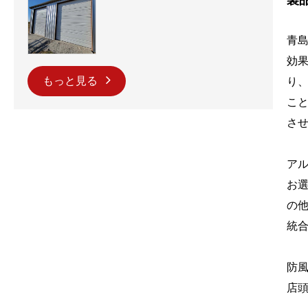
製
青
効
もっと見る
り
こ
さ
ア
お
の
統
防風
店