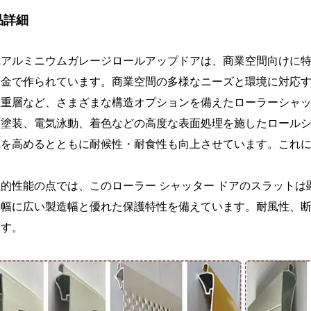
品詳細
風アルミニウムガレージロールアップドアは、商業空間向けに
合金で作られています。商業空間の多様なニーズと環境に対応す
二重層など、さまざまな構造オプションを備えたローラーシャ
体塗装、電気泳動、着色などの高度な表面処理を施したロール
観を高めるとともに耐候性・耐食性も向上させています。これ
。
理的性能の点では、このローラー シャッター ドアのスラット
大幅に広い製造幅と優れた保護特性を備えています。耐風性、
ます。