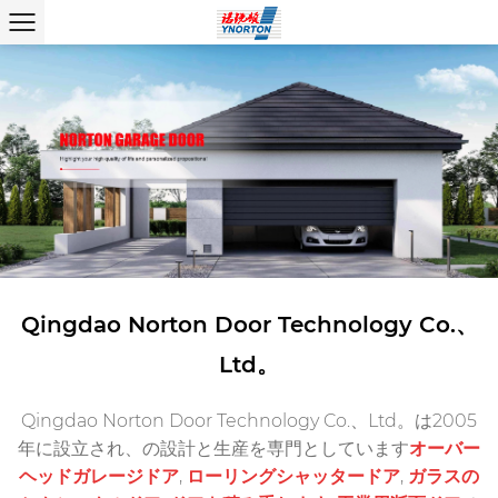
Qingdao Norton Door Technology Co.、
Ltd。
Qingdao Norton Door Technology Co.、Ltd。は2005
年に設立され、の設計と生産を専門としています
オーバー
ヘッドガレージドア
,
ローリングシャッタードア
,
ガラスの