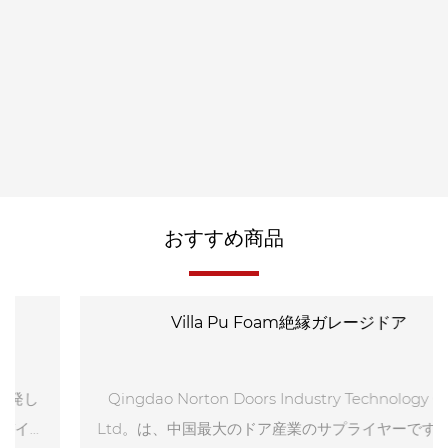
と、ノートンの産業用セクショナルドアには内部または外
部の補強リブが組み込まれ、ドアの強度が確保され、力 10
レベルまでの突然の突風に耐えることができます。ユニー
クな建築設計に応じて、引き戸は利用可能なドア開口スペ
ースを最大化するためにさまざまな開口方法を採用してい
ます。ドアパネルの上下および側面には高品質のシールス
トリップが施されており、パネル間にも確実なシールが施
されており、優れた気密性を実現しています。
おすすめ商品
Villa Pu Foam絶縁ガレージドア
Qingdao Norton Doors Industry Technology Co.、
Ltd。は、中国最大のドア産業のサプライヤーです。高度