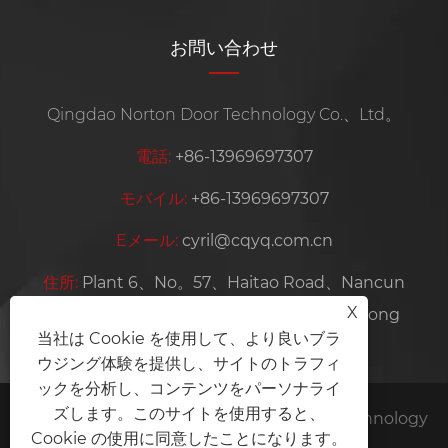
お問い合わせ
Qingdao Norton Door Technology Co.、Ltd。
電話:
+86-13969697307
モバイル:
+86-13969697307
Eメール:
cyril@cqyq.com.cn
住所:
Plant 6、No。57、Haitao Road、Nancun
X
Town、Pingdu City、清dao City、Shandong
当社は Cookie を使用して、より良いブラ
Province、China
ウジング体験を提供し、サイトのトラフィ
ックを分析し、コンテンツをパーソナライ
ズします。このサイトを使用すると、
Copyright©2024 Qingdao Norton Door Technology
Cookie の使用に同意したことになります。