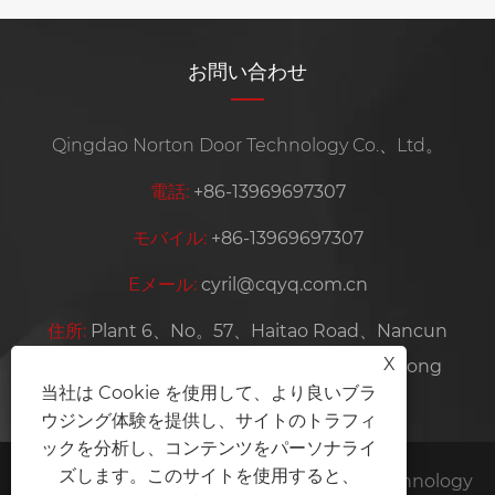
お問い合わせ
Qingdao Norton Door Technology Co.、Ltd。
電話:
+86-13969697307
モバイル:
+86-13969697307
Eメール:
cyril@cqyq.com.cn
住所:
Plant 6、No。57、Haitao Road、Nancun
X
Town、Pingdu City、清dao City、Shandong
当社は Cookie を使用して、より良いブラ
Province、China
ウジング体験を提供し、サイトのトラフィ
ックを分析し、コンテンツをパーソナライ
ズします。このサイトを使用すると、
Copyright©2024 Qingdao Norton Door Technology