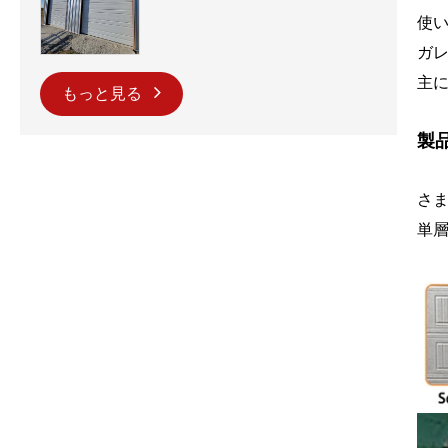
使
ガ
主
もっと見る
製
さま
単