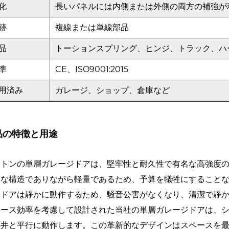
化
長いパネルには内側または外側の両方の補強が
跡
複線または単線部品
品
トーションスプリング、ヒンジ、トラック、ハ
準
CE、ISO9001:2015
用済み
ガレージ、ショップ、倉庫など
品の特徴と用途
ートンの単層ガレージドアは、堅牢性と耐久性で有名な高強度
丈な構造でありながら軽量であるため、予算を犠牲にすること
。ドアは静かに動作するため、騒音公害がなくなり、清潔で静
ペース効率を考慮して設計された当社の単層ガレージドアは、
天井と平行に動作します。この革新的なデザインはスペースを