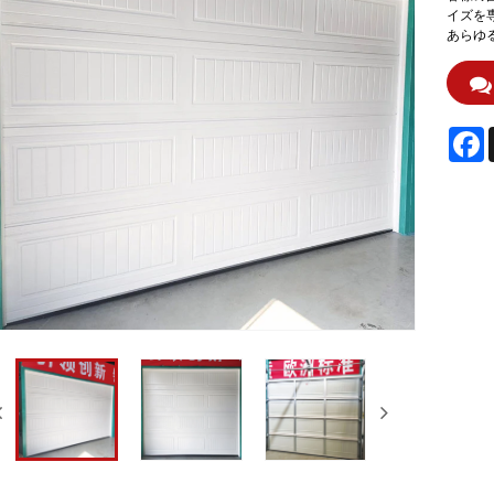
イズを
あらゆ
F