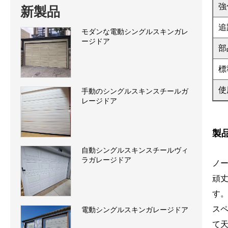
強
新製品
追
モダンな電動シングルスキンガレ
ージドア
部
標
使
手動のシングルスキンスチールガ
レージドア
製
自動シングルスキンスチールヴィ
ラガレージドア
ノ
頑
す
ス
電動シングルスキンガレージドア
て