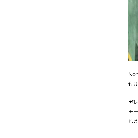
No
付
ガ
モ
れ