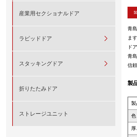
産業用セクショナルドア
青
ま
ラピッドドア

ド
青
スタッキングドア

信
製
折りたたみドア
製
ストレージユニット
色
厚