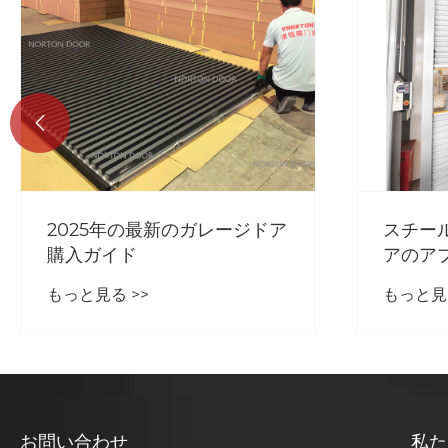

スチールラピッドローラード
革新的
アのアプリケーションは何で
ードの
すか？
もっと見る >>
もっと見る
お問い合わせ
私た