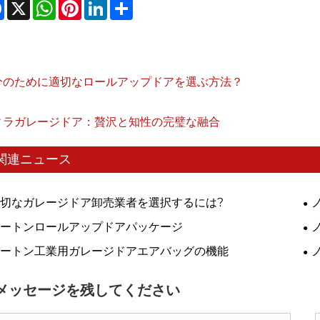
Facebook
X
WhatsApp
Pinterest
LinkedIn
Share
分のために適切なロールアップドアを選ぶ方法？
ィラガレージドア：贅沢と知性の完璧な融合
関連ニュース
切なガレージドア卸売業者を選択するには?
ートンロールアップドアパッケージ
ケ
ートン工業用ガレージドアエアバッグの機能
イ
メッセージを残してください