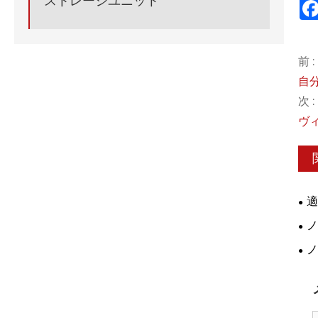
ストレージユニット
前 :
自
次 :
ヴ
適
ノ
ノ