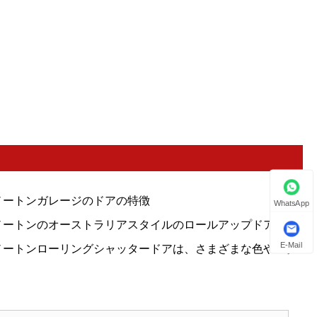
ノートンガレージのドアの特徴
WhatsApp
ノートンのオーストラリアスタイルのロールアップドアパッ
ージ
E-Mail
ノートンローリングシャッタードアは、さまざまな色やスタ
ルでカスタマイズできます。