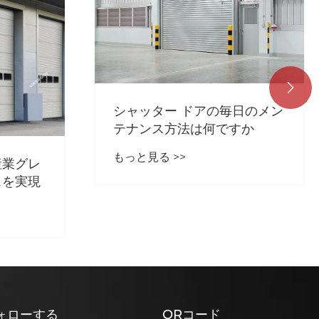

日のメン
すか
高速ドアの特性は次のとおり
です
もっと見る >>
ォローする
QRコード