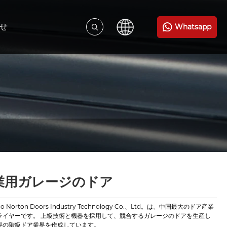
せ
Whatsapp
業用ガレージのドア
ao Norton Doors Industry Technology Co.、Ltd。は、中国最大のドア産業
ライヤーです。 上級技術と機器を採用して、競合するガレージのドアを生産し
界の階級ドア業界を作成しています。