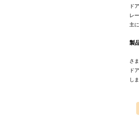
ド
レ
主
製
さ
ド
し