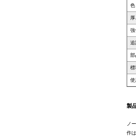
色
厚
強
追
部
標
使
製
ノ
作