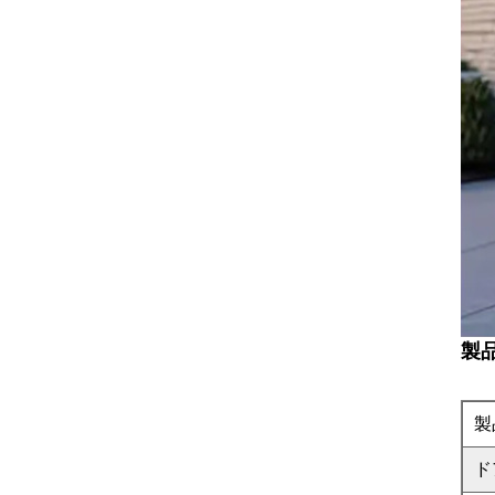
製
製
ド