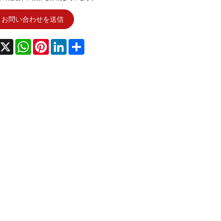
お問い合わせを送信
acebook
X
WhatsApp
Pinterest
LinkedIn
Share