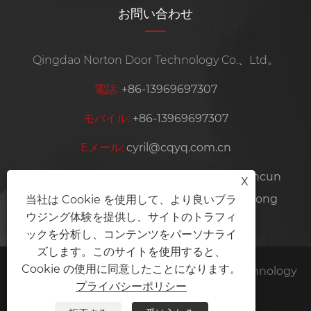
お問い合わせ
Qingdao Norton Door Technology Co.、Ltd。
電話:
+86-13969697307
モバイル:
+86-13969697307
Eメール:
cyril@cqyq.com.cn
住所:
Plant 6、No。57、Haitao Road、Nancun
X
Town、Pingdu City、清dao City、Shandong
当社は Cookie を使用して、より良いブラ
ウジング体験を提供し、サイトのトラフィ
Province、China
ックを分析し、コンテンツをパーソナライ
ズします。このサイトを使用すると、
Cookie の使用に同意したことになります。
Copyright©2024 Qingdao Norton Door Technology
プライバシーポリシー
Co.、Ltd。All Rights Reserved。