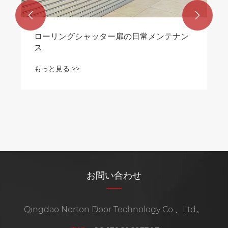


お問い合わせ
Qingdao Norton Door Technology Co.、Ltd。